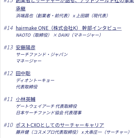
創業者とサーチャーが語る、アットワールド社の事業
承継
浜端昌也（創業者・前代表） x 上田顕（現代表）
#
14
hairmake ONE（株式会社K） 幹部インタビュー
NAOTO（取締役） × DAIKI（マネージャー）
#
13
安藤陽彦
サーチファンド・ジャパン
マネージャー
#
12
田中聡
ディオントーキョー
代表取締役
#
11
小林英輔
ゲートウェイアーチ 代表取締役
日本サーチファンド協会 代表理事
#
10
ポストCXOとしてのサーチャーキャリア
藤井健（コスメプロ代表取締役） x 大串庄一（サーチャー）