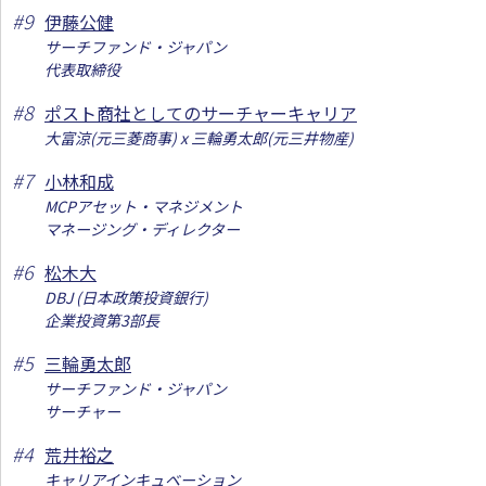
#
9
伊藤公健
サーチファンド・ジャパン
代表取締役
#
8
ポスト商社としてのサーチャーキャリア
大富涼(元三菱商事) x 三輪勇太郎(元三井物産)
#
7
小林和成
MCPアセット・マネジメント
マネージング・ディレクター
#
6
松木大
DBJ (日本政策投資銀行)
企業投資第3部長
#
5
三輪勇太郎
サーチファンド・ジャパン
サーチャー
#
4
荒井裕之
キャリアインキュベーション