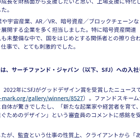
の成長を財務面から支援したいと思い、上場支援に特化
した。
業や宇宙産業、AR／VR、暗号資産／ブロックチェーンな
を展開する企業を多く担当しました。特に暗号資産関連
れも未整備な中で、国をはじめとする関係者との擦り合
く仕事で、とても刺激的でした。
は、サーチファンド・ジャパン（以下、SFJ）への入社
、2022年にSFJがグッドデザイン賞を受賞したニュース
-mark.org/gallery/winners/8527
）。ファンドスキーム
と自体が驚きでしたし、「新たな起業家や経営者を育て
継ぐためのデザイン」という審査員のコメントに感銘を
たが、監査という仕事の性質上、クライアントから「