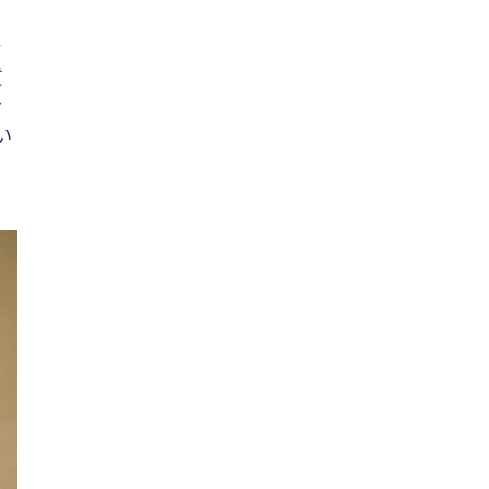
ャ
質
々
い