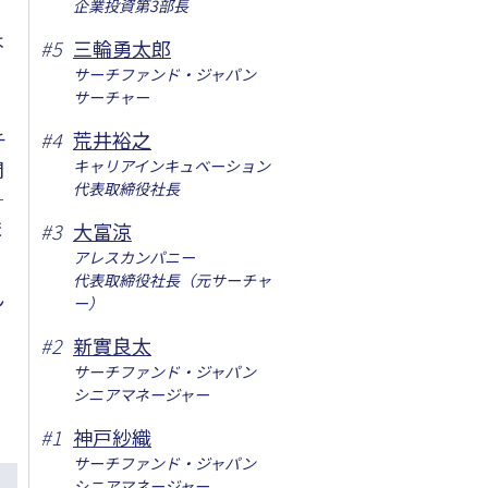
企業投資第3部長
に
は
#
5
三輪勇太郎
、
サーチファンド・ジャパン
サーチャー
チ
#
4
荒井裕之
問
キャリアインキュベーション
代表取締役社長
─
ま
#
3
大富涼
アレスカンパニー
代表取締役社長（元サーチャ
ん
ー）
#
2
新實良太
サーチファンド・ジャパン
シニアマネージャー
#
1
神戸紗織
サーチファンド・ジャパン
シニアマネージャー