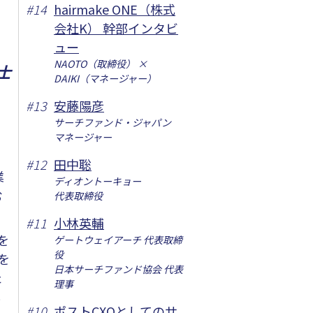
#
14
hairmake ONE（株式
会社K） 幹部インタビ
ュー
NAOTO（取締役） ×
士
DAIKI（マネージャー）
#
13
安藤陽彦
サーチファンド・ジャパン
マネージャー
#
12
田中聡
業
ディオントーキョー
む
代表取締役
#
11
小林英輔
を
ゲートウェイアーチ 代表取締
役
を
日本サーチファンド協会 代表
た
理事
し
#
10
ポストCXOとしてのサ