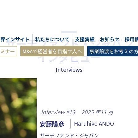
サーチファンド・ジャパン
業界インサイト
私たちについて
支援実績
お知らせ
採用
セミナー
M&Aで経営者を目指す人へ
事業譲渡をお考えの
インタビュー
Interviews
Interview #
13
2025
年
11
月
安藤陽彦
Haruhiko ANDO
サーチファンド・ジャパン