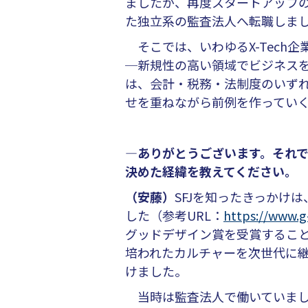
ましたが、再度スタートアップ
た独立系の監査法人へ転職しま
そこでは、いわゆるX-Tech企
─新規性の高い領域でビジネス
は、会計・税務・法制度のいず
せを重ねながら前例を作ってい
―ありがとうございます。それで
決めた経緯を教えてください。
（安藤）
SFJを知ったきっかけは
した（参考URL：
https://www.g
グッドデザイン賞を受賞するこ
培われたカルチャーを次世代に
けました。
当時は監査法人で働いていまし