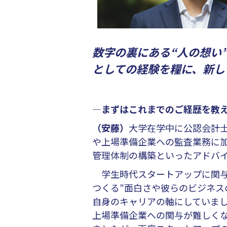
数字の裏にある“人の想い
としての経験を糧に、新し
―まずはこれまでのご経歴を教
（安藤）
大学在学中に公認会計
や上場準備企業への監査業務に
管理体制の構築といったアドバ
学生時代スタートアップに関与
つくる”面白さや彼らのビジネ
自身のキャリアの軸にしていま
上場準備企業への関与が難しくな