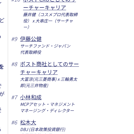
し
ーチャーキャリア
藤井健（コスメプロ代表取締
ど
役） x 大串庄一（サーチャ
ー）
わ
#
9
伊藤公健
サーチファンド・ジャパン
代表取締役
#
8
ポスト商社としてのサー
を
チャーキャリア
大富涼(元三菱商事) x 三輪勇太
で
郎(元三井物産)
が
#
7
小林和成
、
MCPアセット・マネジメント
受
マネージング・ディレクター
#
6
松木大
あ
DBJ (日本政策投資銀行)