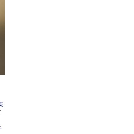
支
て
ズ
チ