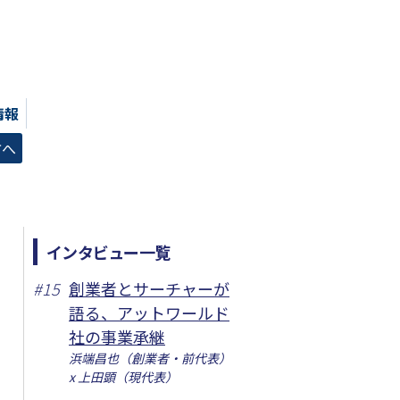
情報
方へ
インタビュー一覧
#
15
創業者とサーチャーが
語る、アットワールド
社の事業承継
浜端昌也（創業者・前代表）
x 上田顕（現代表）