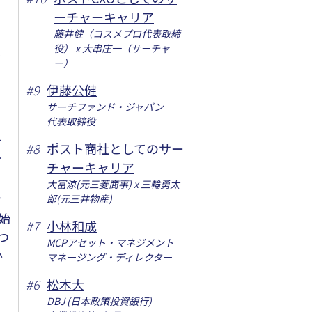
ーチャーキャリア
っ
藤井健（コスメプロ代表取締
役） x 大串庄一（サーチャ
ル
ー）
#
9
伊藤公健
サーチファンド・ジャパン
代表取締役
れ
#
8
ポスト商社としてのサー
し
チャーキャリア
大富涼(元三菱商事) x 三輪勇太
サ
郎(元三井物産)
始
#
7
小林和成
つ
MCPアセット・マネジメント
か
マネージング・ディレクター
#
6
松木大
DBJ (日本政策投資銀行)