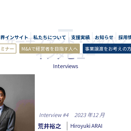
サーチファンド・ジャパン
業界インサイト
私たちについて
支援実績
お知らせ
採用
セミナー
M&Aで経営者を目指す人へ
事業譲渡をお考えの
インタビュー
Interviews
Interview #
4
2023
年
12
月
荒井裕之
Hiroyuki ARAI