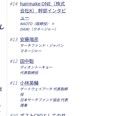
#
14
hairmake ONE（株式
会社K） 幹部インタビ
ュー
NAOTO（取締役） ×
し
DAIKI（マネージャー）
#
13
安藤陽彦
サーチファンド・ジャパン
マネージャー
#
12
田中聡
ディオントーキョー
代表取締役
#
11
小林英輔
者
ゲートウェイアーチ 代表取締
役
日本サーチファンド協会 代表
か
理事
営
#
10
ポストCXOとしてのサ