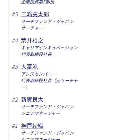
企業投資第3部長
#
5
三輪勇太郎
サーチファンド・ジャパン
サーチャー
#
4
荒井裕之
キャリアインキュベーション
代表取締役社長
#
3
大富涼
アレスカンパニー
代表取締役社長（元サーチャ
ー）
#
2
新實良太
サーチファンド・ジャパン
シニアマネージャー
#
1
神戸紗織
サーチファンド・ジャパン
シニアマネージャー