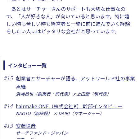
あとはサーチャーさんのサポートも大切な仕事なの
で、「人が好きな人」が向いていると思います。特に嬉
しい時も苦しい時も経営者と一緒に前に進んでいく経験
をしたい人にはピッタリな会社だと思っています。
インタビュー一覧
#
15
創業者とサーチャーが語る、アットワールド社の事業
承継
浜端昌也（創業者・前代表） x 上田顕（現代表）
#
14
hairmake ONE（株式会社K） 幹部インタビュー
NAOTO（取締役） × DAIKI（マネージャー）
#
13
安藤陽彦
サーチファンド・ジャパン