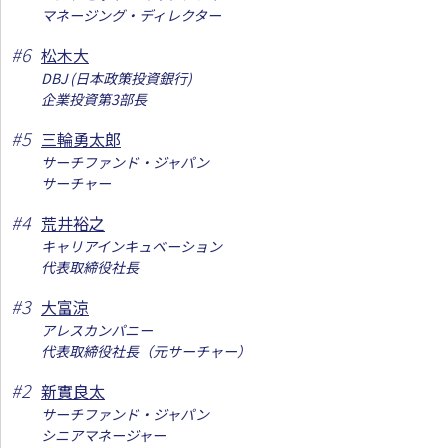
マネージング・ディレクター
#
6
松木大
DBJ (日本政策投資銀行)
企業投資第3部長
#
5
三輪勇太郎
サーチファンド・ジャパン
サーチャー
#
4
荒井裕之
キャリアインキュベーション
代表取締役社長
#
3
大富涼
アレスカンパニー
代表取締役社長（元サーチャー）
#
2
新實良太
サーチファンド・ジャパン
シニアマネージャー