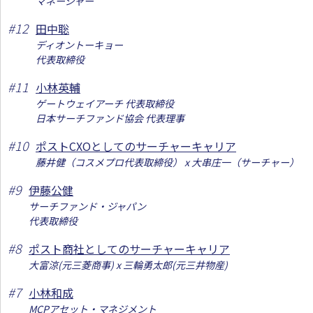
マネージャー
#
12
田中聡
ディオントーキョー
代表取締役
#
11
小林英輔
ゲートウェイアーチ 代表取締役
日本サーチファンド協会 代表理事
#
10
ポストCXOとしてのサーチャーキャリア
藤井健（コスメプロ代表取締役） x 大串庄一（サーチャー）
#
9
伊藤公健
サーチファンド・ジャパン
代表取締役
#
8
ポスト商社としてのサーチャーキャリア
大富涼(元三菱商事) x 三輪勇太郎(元三井物産)
#
7
小林和成
MCPアセット・マネジメント