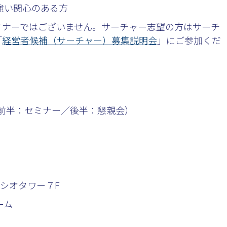
強い関心のある方
ミナーではございません。サーチャー志望の方はサーチ
「
経営者候補（サーチャー）募集説明会
」にご参加くだ
0:30（前半：セミナー／後半：懇親会）
パラシオタワー７F
ーム